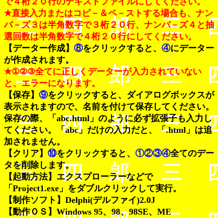
で４桁２０行のテキストファイルにしてください。
★直接入力またはコピ－＆ペ－ストする場合も、ナン
バ－ズ３は半角数字で３桁２０行、ナンバ－ズ４と抽
選回数は半角数字で４桁２０行にしてください。
【データー作成】
⑧
をクリックすると、
④
にデーター
が作成されます。
★①②③全てに正しくデーターが入力されていない
と、エラーになります。
【保存】
⑨
をクリックすると、ダイアログボックスが
表示されますので、名前を付けて保存してください。
保存の際、「abc.html」のように必ず拡張子も入力し
てください。「abc」だけの入力だと、「.html」は追
加されません。
【クリア】
⑩
をクリックすると、
①②③④
全てのデー
タを削除します。
【起動方法】エクスプローラーなどで
「Project1.exe」をダブルクリックして実行。
【制作ソフト】Delphi(デルファイ)2.0J
【動作ＯＳ】Windows 95、98、98SE、ME