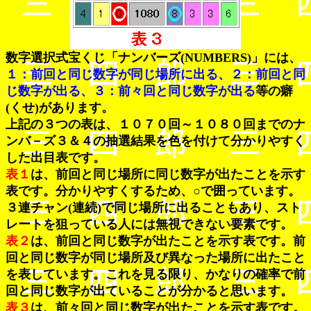
数字選択式宝くじ「ナンバーズ(NUMBERS)」には、
１：前回と同じ数字が同じ場所に出る、２：前回と同
じ数字が出る、３：前々回と同じ数字が出る
等の癖
(くせ)があります。
上記の３つの表は、１０７０回～１０８０回までのナ
ンバ－ズ３＆４の抽選結果を色を付けて分かりやすく
した出目表です。
表１
は、前回と同じ場所に同じ数字が出たことを示す
表です。分かりやすくするため、○で囲っています。
３連チャン(連続)で同じ場所に出ることもあり、スト
レートを狙っている人には無視できない要素です。
表２
は、前回と同じ数字が出たことを示す表です。前
回と同じ数字が同じ場所及び異なった場所に出たこと
を表しています。これを見る限り、かなりの確率で前
回と同じ数字が出ていることが分かると思います。
表３
は、前々回と同じ数字が出たことを示す表です。