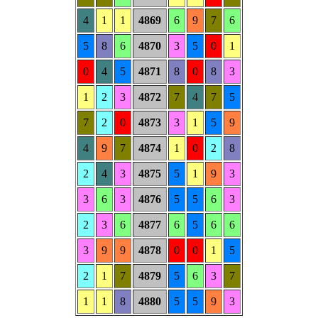
4
1
1
4869
6
9
7
6
5
8
6
4870
3
5
0
1
0
4
5
4871
8
0
8
3
1
2
3
4872
7
4
7
5
7
2
0
4873
3
1
5
9
4
9
7
4874
1
0
2
8
2
4
3
4875
5
1
9
3
3
6
3
4876
5
5
6
3
2
3
6
4877
6
5
6
6
3
9
9
4878
0
0
1
5
2
1
7
4879
5
6
3
7
1
1
8
4880
5
5
9
3