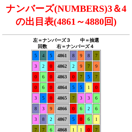
ナンバーズ(NUMBERS)3＆4
の出目表(4861～4880回)
左＝ナンバーズ３ 中＝抽選
回数 右＝ナンバーズ４
5
4
5
4861
8
9
8
7
3
2
0
4862
2
9
7
9
0
6
0
4863
0
7
5
7
0
6
0
4864
5
5
1
0
3
5
0
4865
7
3
3
6
8
3
9
4866
0
6
2
6
3
8
2
4867
5
0
6
1
7
7
6
4868
1
1
0
7