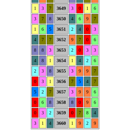
1
3
7
3649
3
0
1
6
3
7
8
3650
4
6
9
7
1
6
5
3651
2
4
0
3
4
7
7
3652
9
7
0
6
8
8
3
3653
2
0
3
3
4
8
1
3654
1
4
2
6
2
3
8
3655
3
9
9
7
0
3
1
3656
7
5
4
7
5
2
7
3657
3
9
9
6
0
6
8
3658
8
0
9
6
0
3
2
3659
0
7
8
4
3
1
4
3660
1
9
2
9