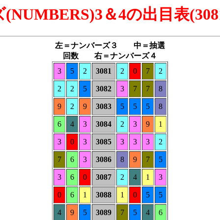
NUMBERS)3＆4の出目表(3081
左＝ナンバーズ３ 中＝抽選
回数 右＝ナンバーズ４
3
5
2
3081
2
0
7
2
2
2
5
3082
3
7
7
8
9
2
9
3083
5
5
5
8
6
4
3
3084
2
3
9
1
3
0
3
3085
3
3
3
2
7
6
3
3086
8
9
7
5
3
6
0
3087
2
4
1
3
0
6
1
3088
1
0
5
5
4
9
5
3089
7
5
4
6