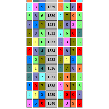
2
3
5
1529
9
6
8
1
6
8
6
1530
2
7
9
6
8
5
7
1531
7
8
3
6
7
8
6
1532
2
6
0
4
7
1
6
1533
8
3
7
6
0
8
4
1534
0
8
7
0
5
6
7
1535
7
1
5
6
4
1
4
1536
4
7
8
9
4
8
2
1537
7
9
7
6
5
0
7
1538
3
9
7
6
2
1
5
1539
2
0
0
8
3
5
0
1540
7
3
9
0