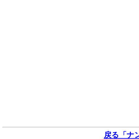
戻る「ナン