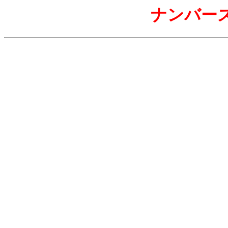
ナンバーズ(