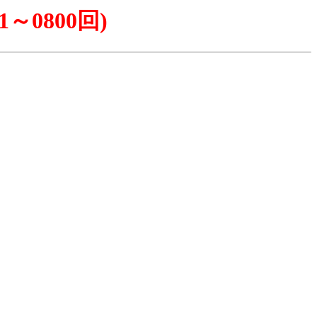
～0800回)