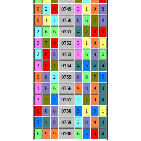
9
2
0
0749
3
1
9
8
9
1
2
0750
8
6
7
8
2
6
6
0751
4
7
0
0
3
7
0
0752
3
1
9
1
2
0
8
0753
3
6
8
6
3
0
7
0754
4
5
4
4
9
8
2
0755
8
6
7
5
3
8
6
0756
9
8
9
4
3
7
5
0757
2
7
9
4
0
8
8
0758
5
1
5
1
5
4
8
0759
2
8
9
4
6
9
9
0760
6
5
0
4