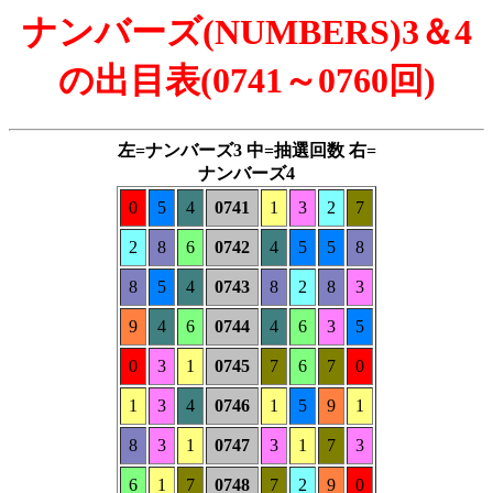
ナンバーズ(NUMBERS)3＆4
の出目表(0741～0760回)
左=ナンバーズ3 中=抽選回数 右=
ナンバーズ4
0
5
4
0741
1
3
2
7
2
8
6
0742
4
5
5
8
8
5
4
0743
8
2
8
3
9
4
6
0744
4
6
3
5
0
3
1
0745
7
6
7
0
1
3
4
0746
1
5
9
1
8
3
1
0747
3
1
7
3
6
1
7
0748
7
2
9
0