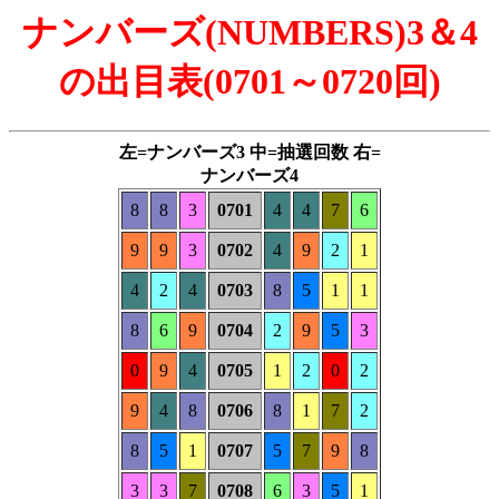
ナンバーズ(NUMBERS)3＆4
の出目表(0701～0720回)
左=ナンバーズ3 中=抽選回数 右=
ナンバーズ4
8
8
3
0701
4
4
7
6
9
9
3
0702
4
9
2
1
4
2
4
0703
8
5
1
1
8
6
9
0704
2
9
5
3
0
9
4
0705
1
2
0
2
9
4
8
0706
8
1
7
2
8
5
1
0707
5
7
9
8
3
3
7
0708
6
3
5
1