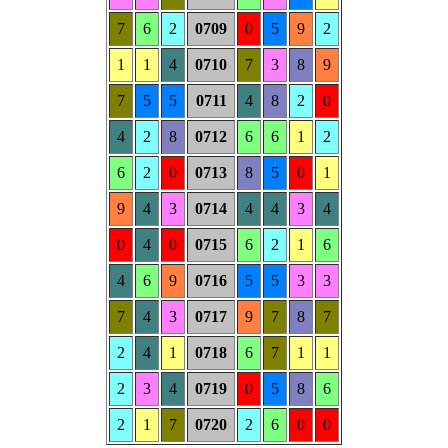
7
6
2
0709
0
5
9
2
1
1
4
0710
7
3
8
9
7
5
5
0711
4
8
2
0
4
2
8
0712
6
6
1
2
6
2
0
0713
8
5
0
1
9
4
3
0714
4
4
3
4
0
4
0
0715
6
2
1
6
4
6
9
0716
5
5
3
3
7
4
3
0717
9
7
8
7
2
4
1
0718
6
7
1
1
2
3
4
0719
0
5
8
6
2
1
7
0720
2
6
0
0